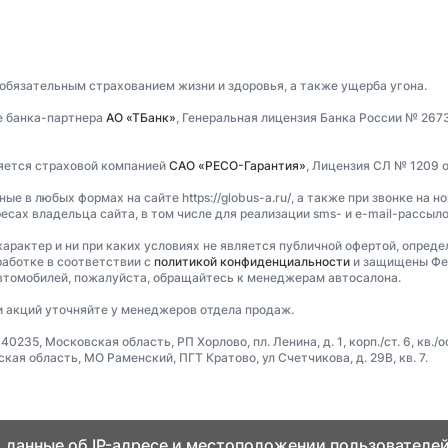
 обязательным страхованием жизни и здоровья, а также ущерба угона.
е банка-партнера
АО «ТБанк»
, Генеральная лицензия Банка России № 267
ляется страховой компанией
САО «РЕСО-Гарантия»
, Лицензия СЛ № 1209 о
 в любых формах на сайте https://globus-a.ru/, а также при звонке на н
есах владельца сайта, в том числе для реализации sms- и e-mail-рассыл
характер и ни при каких условиях не является публичной офертой, опред
аботке в соответствии с
политикой конфиденциальности
и защищены Фед
втомобилей, пожалуйста, обращайтесь к менеджерам автосалона.
и акций уточняйте у менеджеров отдела продаж.
5, Московская область, РП Хорлово, пл. Ленина, д. 1, корп./ст. 6, кв./оф
я область, МО Раменский, ПГТ Кратово, ул Счетчикова, д. 29В, кв. 7.
 данные об IP-адресе и местоположении пользователей