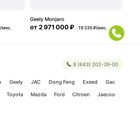
Geely Monjaro
от
2 971 000 ₽
₽/мес.
19 335 ₽/мес.
8 (843) 202-39-00
n
Geely
JAC
Dong Feng
Exeed
Gac
Toyota
Mazda
Ford
Citroen
Jaecoo