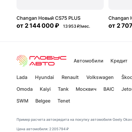
Changan Новый CS75 PLUS
Changan 
от
2 144 000 ₽
от
2 70
13 953 ₽/мес.
Автомобили
Кредит
Lada
Hyundai
Renault
Volkswagen
Ško
Omoda
Kaiyi
Tank
Москвич
BAIC
Jeto
SWM
Belgee
Tenet
Пример расчета автокредита на покупку автомобиля Geely Okav
Цена автомобиля: 2 205 794 ₽