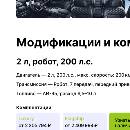
Модификации и ко
2 л, робот, 200 л.с.
Двигатель —
2 л
,
200 л.с.
,
макс. скорость: 200 км
Трансмиссия —
Робот
,
7 передач
,
передний прив
Топливо —
АИ-95
,
расход 6,5–10 л
Комплектации
Luxury
Flagship
Узнат
от
2 205 794 ₽
от
2 409 994 ₽
налич