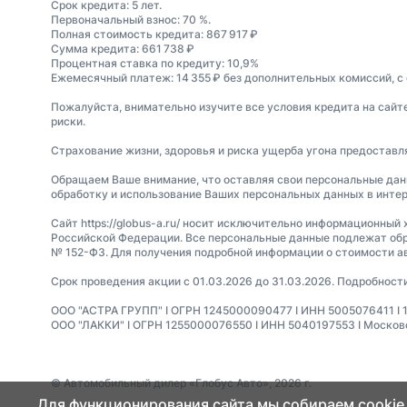
Срок кредита: 5 лет.
Первоначальный взнос: 70 %.
Полная стоимость кредита: 867 917 ₽
Сумма кредита: 661 738 ₽
Процентная ставка по кредиту: 10,9%
Ежемесячный платеж: 14 355 ₽ без дополнительных комиссий, с
Пожалуйста, внимательно изучите все условия кредита на сайт
риски.
Страхование жизни, здоровья и риска ущерба угона предостав
Обращаем Ваше внимание, что оставляя свои персональные данные
обработку и использование Ваших персональных данных в интер
Сайт https://globus-a.ru/ носит исключительно информационный 
Российской Федерации. Все персональные данные подлежат обр
№ 152-ФЗ. Для получения подробной информации о стоимости а
Срок проведения акции с 01.03.2026 до 31.03.2026. Подробност
ООО "АСТРА ГРУПП" I ОГРН 1245000090477 I ИНН 5005076411 I 14023
ООО "ЛАККИ" I ОГРН 1255000076550 I ИНН 5040197553 I Московска
© Автомобильный дилер «Глобус Авто», 2026 г.
Для функционирования сайта мы собираем cookie,