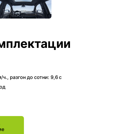
мплектации
/ч.
,
разгон до сотни: 9,6 с
од
ь
ие