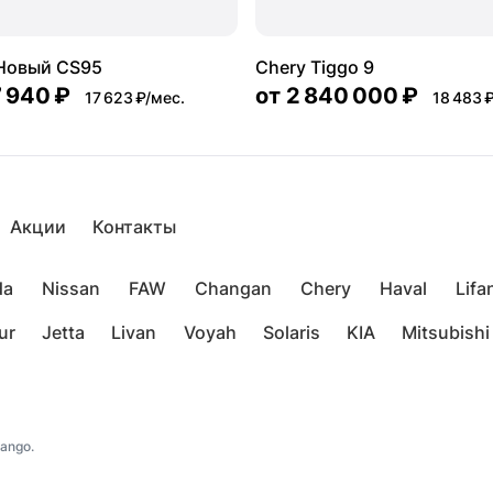
Новый CS95
Chery Tiggo 9
7 940 ₽
от
2 840 000 ₽
17 623 ₽/мес.
18 483 
Акции
Контакты
da
Nissan
FAW
Changan
Chery
Haval
Lifa
ur
Jetta
Livan
Voyah
Solaris
KIA
Mitsubishi
ango.