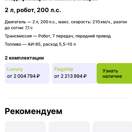
2 л, робот, 200 л.с.
Двигатель —
2 л
,
200 л.с.
,
макс. скорость: 210 км/ч.
,
разгон
до сотни: 7,1 с
Трансмиссия —
Робот
,
7 передач
,
передний привод
Топливо —
АИ-95
,
расход 5,5–10 л
2 комплектации
Luxury
Flagship
Узнать
от
2 004 794 ₽
от
2 213 994 ₽
наличие
Рекомендуем