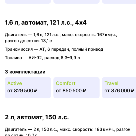
1.6 л, автомат, 121 л.с., 4x4
Двигатель —
1,6 л
,
121 л.с.
,
макс. скорость: 167 км/ч.
,
разгон до сотни: 13,1 с
Трансмиссия —
AT
,
6 передач
,
полный привод
Топливо —
АИ-92
,
расход 6,3–9,9 л
3 комплектации
Active
Comfort
Travel
от
829 500 ₽
от
850 500 ₽
от
876 000 ₽
2 л, автомат, 150 л.с.
Двигатель —
2 л
,
150 л.с.
,
макс. скорость: 183 км/ч.
,
разгон
до сотни: 10,7 с