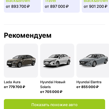
Black&Brown
Travel
Black&Brown 
от
893 700 ₽
от
897 000 ₽
от
901 200 ₽
Рекомендуем
Lada Aura
Hyundai Новый
Hyundai Elantra
от
779 700 ₽
Solaris
от
855 000 ₽
от
705 000 ₽
Показать похожие авто