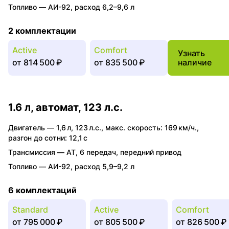
Топливо —
АИ-92
,
расход 6,2–9,6 л
2 комплектации
Active
Comfort
Узнать
от
814 500 ₽
от
835 500 ₽
наличие
1.6 л, автомат, 123 л.с.
Двигатель —
1,6 л
,
123 л.с.
,
макс. скорость: 169 км/ч.
,
разгон до сотни: 12,1 с
Трансмиссия —
AT
,
6 передач
,
передний привод
Топливо —
АИ-92
,
расход 5,9–9,2 л
6 комплектаций
Standard
Active
Comfort
от
795 000 ₽
от
805 500 ₽
от
826 500 ₽