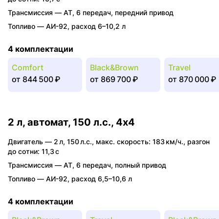
Трансмиссия —
AT
,
6 передач
,
передний привод
Топливо —
АИ-92
,
расход 6–10,2 л
4 комплектации
Comfort
Black&Brown
Travel
от
844 500 ₽
от
869 700 ₽
от
870 000 ₽
2 л, автомат, 150 л.с., 4x4
Двигатель —
2 л
,
150 л.с.
,
макс. скорость: 183 км/ч.
,
разгон
до сотни: 11,3 с
Трансмиссия —
AT
,
6 передач
,
полный привод
Топливо —
АИ-92
,
расход 6,5–10,6 л
4 комплектации