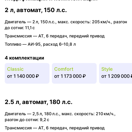
2 л, автомат, 150 л.с.
Двигатель —
2 л
,
150 л.с.
,
макс. скорость: 205 км/ч.
,
разгон
до сотни: 11,1 с
Трансмиссия —
AT
,
6 передач
,
передний привод
Топливо —
АИ-95
,
расход 6–10,8 л
4 комплектации
Classic
Comfort
Style
от
1 140 000 ₽
от
1 173 000 ₽
от
1 209 000 
2.5 л, автомат, 180 л.с.
Двигатель —
2,5 л
,
180 л.с.
,
макс. скорость: 210 км/ч.
,
разгон до сотни: 9,2 с
Трансмиссия —
AT
,
6 передач
,
передний привод