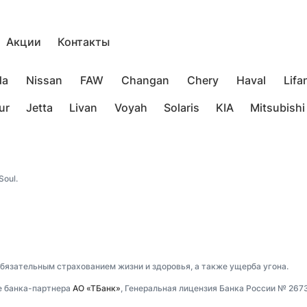
Акции
Контакты
da
Nissan
FAW
Changan
Chery
Haval
Lifa
ur
Jetta
Livan
Voyah
Solaris
KIA
Mitsubishi
oul.
обязательным страхованием жизни и здоровья, а также ущерба угона.
е банка-партнера
АО «ТБанк»
, Генеральная лицензия Банка России № 267