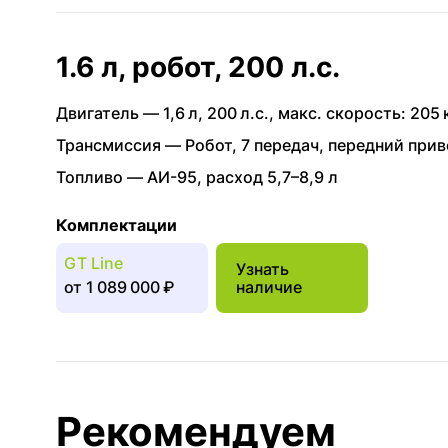
1.6 л, робот, 200 л.с.
Двигатель —
1,6 л
,
200 л.с.
,
макс. скорость: 205 
Трансмиссия —
Робот
,
7 передач
,
передний прив
Топливо —
АИ-95
,
расход 5,7–8,9 л
Комплектации
GT Line
Узнать
от
1 089 000 ₽
наличие
Рекомендуем