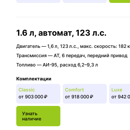
1.6 л, автомат, 123 л.с.
Двигатель —
1,6 л
,
123 л.с.
,
макс. скорость: 182 к
Трансмиссия —
AT
,
6 передач
,
передний привод
Топливо —
АИ-95
,
расход 6,2–9,3 л
Комплектации
Classic
Comfort
Luxe
от
903 000 ₽
от
918 000 ₽
от
942 0
Узнать
наличие