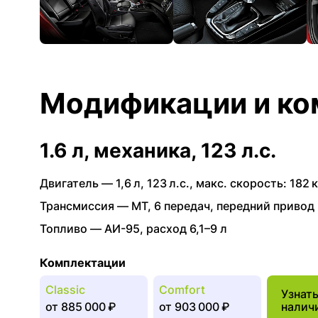
Модификации и ко
1.6 л, механика, 123 л.с.
Двигатель —
1,6 л
,
123 л.с.
,
макс. скорость: 182 к
Трансмиссия —
MT
,
6 передач
,
передний привод
Топливо —
АИ-95
,
расход 6,1–9 л
Комплектации
Classic
Comfort
Узнат
от
885 000 ₽
от
903 000 ₽
налич