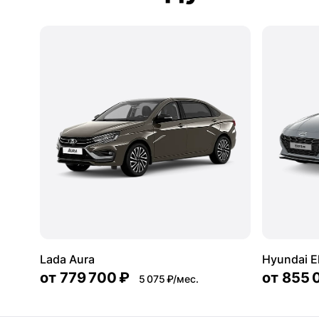
Lada Aura
Hyundai E
от
779 700 ₽
от
855 
5 075 ₽/мес.