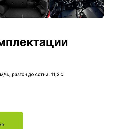
мплектации
м/ч.
,
разгон до сотни: 11,2 с
ь
ие