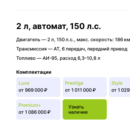
2 л, автомат, 150 л.с.
Двигатель —
2 л
,
150 л.с.
,
макс. скорость: 186 км
Трансмиссия —
AT
,
6 передач
,
передний привод
Топливо —
АИ-95
,
расход 6,3–10,8 л
Комплектации
Luxe
Prestige
Style
от
969 000 ₽
от
1 011 000 ₽
от
1 029
Premium+
Узнать
от
1 086 000 ₽
наличие