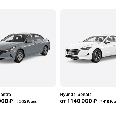
lantra
Hyundai Sonata
000 ₽
от
1 140 000 ₽
5 565 ₽/мес.
7 419 ₽/