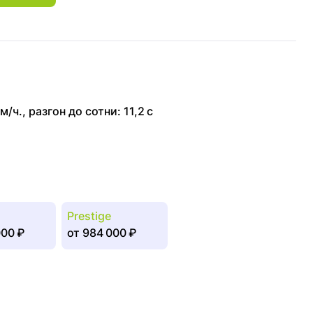
м/ч.
,
разгон до сотни: 11,2 с
Prestige
00 ₽
от
984 000 ₽