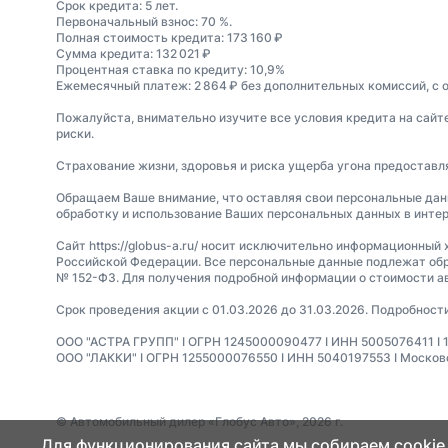
Срок кредита: 5 лет.
Первоначальный взнос: 70 %.
Полная стоимость кредита: 173 160 ₽
Сумма кредита: 132 021 ₽
Процентная ставка по кредиту: 10,9%
Ежемесячный платеж: 2 864 ₽ без дополнительных комиссий, с 
Пожалуйста, внимательно изучите все условия кредита на сайт
риски.
Страхование жизни, здоровья и риска ущерба угона предостав
Обращаем Ваше внимание, что оставляя свои персональные данные
обработку и использование Ваших персональных данных в интер
Сайт https://globus-a.ru/ носит исключительно информационный 
Российской Федерации. Все персональные данные подлежат обр
№ 152-ФЗ. Для получения подробной информации о стоимости а
Срок проведения акции с 01.03.2026 до 31.03.2026. Подробност
ООО "АСТРА ГРУПП" I ОГРН 1245000090477 I ИНН 5005076411 I 14023
ООО "ЛАККИ" I ОГРН 1255000076550 I ИНН 5040197553 I Московска
© Автомобильный дилер «Глобус Авто», 2026 г.
Для функционирования сайта мы собираем cookie,