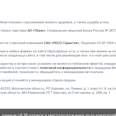
обязательным страхованием жизни и здоровья, а также ущерба угона.
е банка-партнера
АО «ТБанк»
, Генеральная лицензия Банка России № 267
ляется страховой компанией
САО «РЕСО-Гарантия»
, Лицензия СЛ № 1209 о
 в любых формах на сайте https://globus-a.ru/, а также при звонке на н
есах владельца сайта, в том числе для реализации sms- и e-mail-рассыл
характер и ни при каких условиях не является публичной офертой, опред
аботке в соответствии с
политикой конфиденциальности
и защищены Фед
втомобилей, пожалуйста, обращайтесь к менеджерам автосалона.
и акций уточняйте у менеджеров отдела продаж.
5, Московская область, РП Хорлово, пл. Ленина, д. 1, корп./ст. 6, кв./оф
я область, МО Раменский, ПГТ Кратово, ул Счетчикова, д. 29В, кв. 7.
 данные об IP-адресе и местоположении пользователей