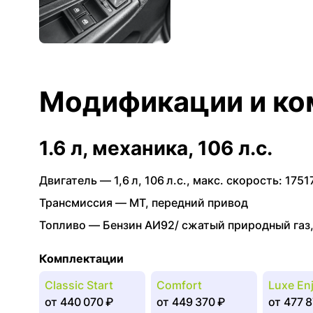
Модификации и ко
1.6 л, механика, 106 л.с.
Двигатель —
1,6 л
,
106 л.с.
,
макс. скорость: 1751
Трансмиссия —
MT
,
передний привод
Топливо —
Бензин АИ92/ сжатый природный газ
Комплектации
Classic Start
Comfort
Luxe En
от
440 070 ₽
от
449 370 ₽
от
477 8