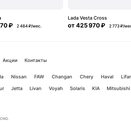
a
Lada Vesta Cross
570 ₽
от
425 970 ₽
2 484 ₽/мес.
2 773 ₽/ме
Акции
Контакты
da
Nissan
FAW
Changan
Chery
Haval
Lifa
ur
Jetta
Livan
Voyah
Solaris
KIA
Mitsubishi
 CNG.