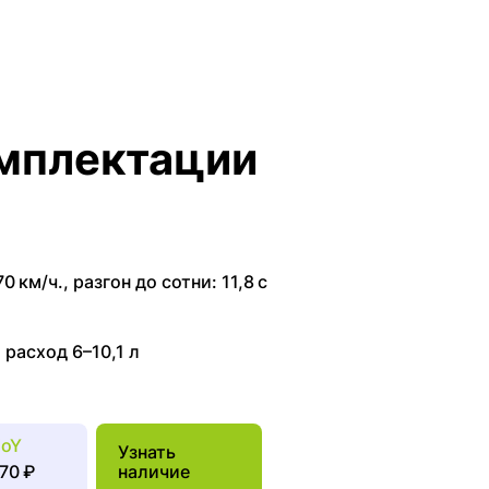
мплектации
70 км/ч.
,
разгон до сотни: 11,8 с
,
расход 6–10,1 л
joY
Узнать
70 ₽
наличие