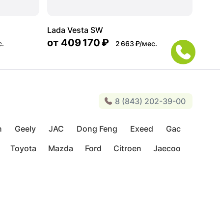
Lada Vesta SW
от
409 170 ₽
с.
2 663 ₽/мес.
8 (843) 202-39-00
n
Geely
JAC
Dong Feng
Exeed
Gac
Toyota
Mazda
Ford
Citroen
Jaecoo