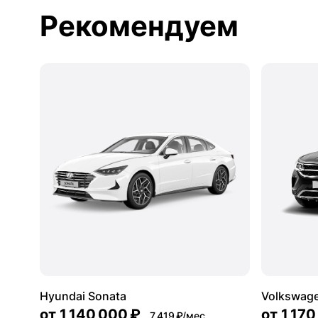
Рекомендуем
Hyundai Sonata
Volkswag
от
1 140 000 ₽
от
1 170
7 419 ₽/мес.