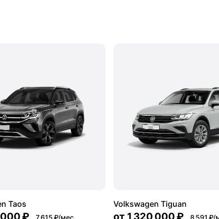
en Taos
Volkswagen Tiguan
 000 ₽
от
1 320 000 ₽
7 615 ₽/мес.
8 591 ₽/