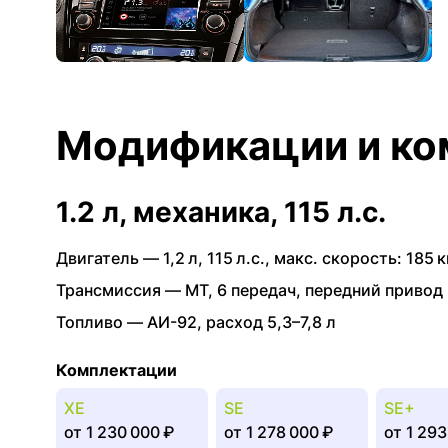
Модификации и ко
1.2 л, механика, 115 л.с.
Двигатель —
1,2 л
,
115 л.с.
,
макс. скорость: 185 к
Трансмиссия —
MT
,
6 передач
,
передний привод
Топливо —
АИ-92
,
расход 5,3–7,8 л
Комплектации
XE
SE
SE+
от
1 230 000 ₽
от
1 278 000 ₽
от
1 293