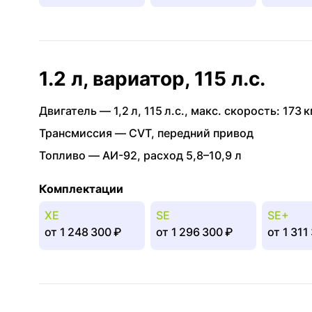
1.2 л, вариатор, 115 л.с.
Двигатель —
1,2 л
,
115 л.с.
,
макс. скорость: 173 к
Трансмиссия —
CVT
,
передний привод
Топливо —
АИ-92
,
расход 5,8–10,9 л
Комплектации
XE
SE
SE+
от
1 248 300 ₽
от
1 296 300 ₽
от
1 311