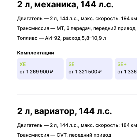
2 л, механика, 144 л.с.
Двигатель —
2 л
,
144 л.с.
,
макс. скорость: 194 км
Трансмиссия —
MT
,
6 передач
,
передний привод
Топливо —
АИ-92
,
расход 5,8–10,9 л
Комплектации
XE
SE
SE+
от
1 269 900 ₽
от
1 321 500 ₽
от
1 336
2 л, вариатор, 144 л.с.
Двигатель —
2 л
,
144 л.с.
,
макс. скорость: 184 км
Трансмиссия —
CVT
,
передний привод