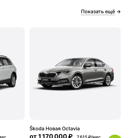
Показать ещё
Škoda Новая Octavia
от
1 170 000 ₽
мес.
7 615 ₽/мес.