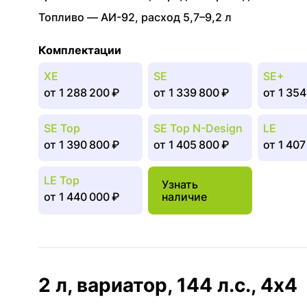
Топливо —
АИ-92
,
расход 5,7–9,2 л
Комплектации
XE
SE
SE+
от
1 288 200 ₽
от
1 339 800 ₽
от
1 354
SE Top
SE Top N-Design
LE
от
1 390 800 ₽
от
1 405 800 ₽
от
1 407
LE Top
Узнать
от
1 440 000 ₽
наличие
2 л, вариатор, 144 л.с., 4x4