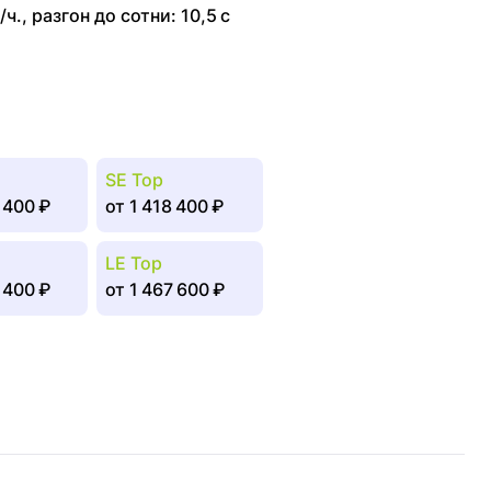
/ч.
,
разгон до сотни: 10,5 с
SE Top
 400 ₽
от
1 418 400 ₽
LE Top
 400 ₽
от
1 467 600 ₽