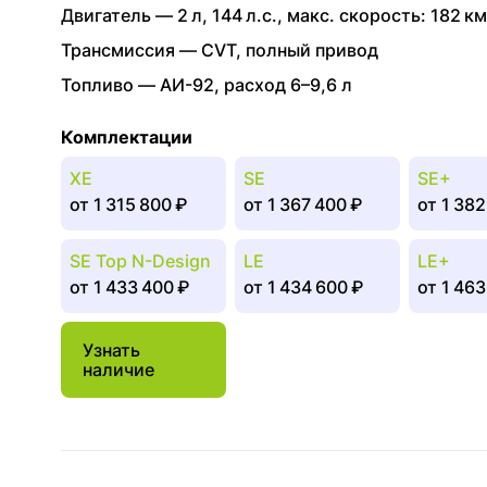
Двигатель —
2 л
,
144 л.с.
,
макс. скорость: 182 км
Трансмиссия —
CVT
,
полный привод
Топливо —
АИ-92
,
расход 6–9,6 л
Комплектации
XE
SE
SE+
от
1 315 800 ₽
от
1 367 400 ₽
от
1 382
SE Top N-Design
LE
LE+
от
1 433 400 ₽
от
1 434 600 ₽
от
1 463
Узнать
наличие