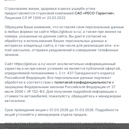
Страхование жизни, здоровья и риска ущерба угона
предоставляется страховой компанией
САО «РЕСО-Гарантия»
,
Лицензия СЛ № 1209 от 22.02.2022
Обращаем Ваше внимание, что оставляя свои персональные данные
в любых формах на сайте https://globus-a.ru/, а также при звонке на
номера, указанные на данном сайте, Вы даете согласие на
обработку и использование Ваших персональных данных в
интересах владельца сайта, в том числе для реализации sms- и e-
mail-рассылок, отправки уведомлений и совершения телефонных
звонков.
Сайт https://globus-a.ru/ носит исключительно информационный
характер и ни при каких условиях не является публичной офертой,
определяемой положениями ч. 2 ст. 437 Гражданского кодекса
Российской Федерации. Все персональные данные подлежат
обработке в соответствии с
политикой конфиденциальности
и
защищены Федеральным законом Российской Федерации от 27
июля 2006 г. № 152-ФЗ. Для получения подробной информации о
стоимости автомобилей, пожалуйста, обращайтесь к менеджерам
автосалона.
Срок проведения акции с 01.03.2026 до 31.03.2026. Подробности
акций уточняйте у менеджеров отдела продаж.
ООО "АСТРА ГРУПП" I ОГРН 1245000090477 I ИНН 5005076411 I
140235, Московская область, РП Хорлово, пл. Ленина, д. 1, корп./ст.