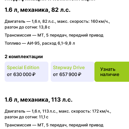
1.6 л, механика, 82 л.с.
Двигатель —
1,6 л
,
82 л.с.
,
макс. скорость: 160 км/ч.
,
разгон до сотни: 13,8 с
Трансмиссия —
MT
,
5 передач
,
передний привод
Топливо —
АИ-95
,
расход 6,1–9,8 л
2 комплектации
Special Edition
Stepway Drive
Узнать
от
630 000 ₽
от
657 900 ₽
наличие
1.6 л, механика, 113 л.с.
Двигатель —
1,6 л
,
113 л.с.
,
макс. скорость: 172 км/ч.
,
разгон до сотни: 11,1 с
Трансмиссия —
MT
,
5 передач
,
передний привод