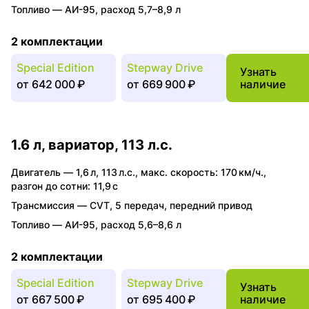
Топливо —
АИ-95
,
расход 5,7–8,9 л
2 комплектации
Special Edition
Stepway Drive
Узнать
от
642 000 ₽
от
669 900 ₽
наличие
1.6 л, вариатор, 113 л.с.
Двигатель —
1,6 л
,
113 л.с.
,
макс. скорость: 170 км/ч.
,
разгон до сотни: 11,9 с
Трансмиссия —
CVT
,
5 передач
,
передний привод
Топливо —
АИ-95
,
расход 5,6–8,6 л
2 комплектации
Special Edition
Stepway Drive
Узнать
от
667 500 ₽
от
695 400 ₽
наличие