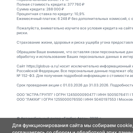
Полная стоимость кредита: 377 760 ₽
Сумма кредита: 288 000 ₽
Процентная ставка по кредиту: 10,9%
Ежемесячный платеж: 6 248 ₽ без дополнительных комиссий, с 
Пожалуйста, внимательно изучите все условия кредита на сайт
риски.
Страхование жизни, здоровья и риска ущерба угона предостав
Обращаем Ваше внимание, что оставляя свои персональные данные
обработку и использование Ваших персональных данных в интер
Сайт https://globus-a.ru/ носит исключительно информационный 
Российской Федерации. Все персональные данные подлежат обр
№ 152-ФЗ. Для получения подробной информации о стоимости а
Срок проведения акции с 01.03.2026 до 31.03.2026. Подробност
ООО "АСТРА ГРУПП" I ОГРН 1245000090477 I ИНН 5005076411 I 14023
ООО "ЛАККИ" I ОГРН 1255000076550 I ИНН 5040197553 I Московска
© Автомобильный дилер «Глобус Авто», 2026 г.
Для функционирования сайта мы собираем cookie,
соглашаетесь со сбором и обработкой этих данны