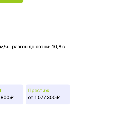
м/ч.
,
разгон до сотни: 10,8 с
t
Престиж
 800 ₽
от
1 077 300 ₽