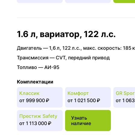
1.6 л, вариатор, 122 л.с.
Двигатель —
1,6 л
,
122 л.с.
,
макс. скорость: 185 к
Трансмиссия —
CVT
,
передний привод
Топливо —
АИ-95
Комплектации
Классик
Комфорт
GR Spor
от
999 900 ₽
от
1 021 500 ₽
от
1 063
Престиж Safety
Узнать
от
1 113 000 ₽
наличие