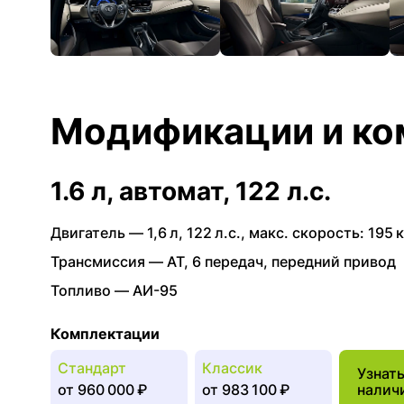
Модификации и ко
1.6 л, автомат, 122 л.с.
Двигатель —
1,6 л
,
122 л.с.
,
макс. скорость: 195 к
Трансмиссия —
AT
,
6 передач
,
передний привод
Топливо —
АИ-95
Комплектации
Стандарт
Классик
Узнат
от
960 000 ₽
от
983 100 ₽
налич