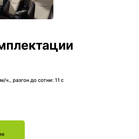
мплектации
м/ч.
,
разгон до сотни: 11 с
ь
ие