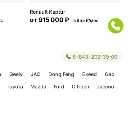
Renault Kaptur
от
915 000 ₽
с.
5 955 ₽/мес.
8 (843) 202-39-00
n
Geely
JAC
Dong Feng
Exeed
Gac
Toyota
Mazda
Ford
Citroen
Jaecoo