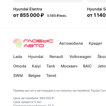
Hyundai Elantra
Hyundai S
от
855 000 ₽
от
1 140
5 565 ₽/мес.
Автомобили
Кредит
Lada
Hyundai
Renault
Volkswagen
Ško
Omoda
Kaiyi
Tank
Москвич
BAIC
Jeto
SWM
Belgee
Tenet
Пример расчета автокредита на покупку автомобиля Toyota Coro
Цена автомобиля: 960 000 ₽
Срок кредита: 5 лет.
Первоначальный взнос: 70 %.