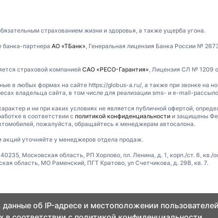
обязательным страхованием жизни и здоровья, а также ущерба угона.
е банка-партнера
АО «ТБанк»
, Генеральная лицензия Банка России № 267
ляется страховой компанией
САО «РЕСО-Гарантия»
, Лицензия СЛ № 1209 о
 в любых формах на сайте https://globus-a.ru/, а также при звонке на н
есах владельца сайта, в том числе для реализации sms- и e-mail-рассыл
характер и ни при каких условиях не является публичной офертой, опред
аботке в соответствии с
политикой конфиденциальности
и защищены Фед
втомобилей, пожалуйста, обращайтесь к менеджерам автосалона.
и акций уточняйте у менеджеров отдела продаж.
5, Московская область, РП Хорлово, пл. Ленина, д. 1, корп./ст. 6, кв./оф
я область, МО Раменский, ПГТ Кратово, ул Счетчикова, д. 29В, кв. 7.
 данные об IP-адресе и местоположении пользователей
х в соответствии с
политикой конфиденциальности.