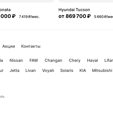
onata
Hyundai Tucson
 000 ₽
от
869 700 ₽
7 419 ₽/мес.
5 660 ₽/ме
Акции
Контакты
da
Nissan
FAW
Changan
Chery
Haval
Lifa
ur
Jetta
Livan
Voyah
Solaris
KIA
Mitsubishi
lla.