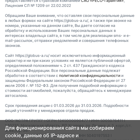
предоставляется страховой компанией
САО «РЕСО-Гарантия»
,
Лицензия СЛ № 1209 от 22.02.2022
Обращаем Ваше внимание, что оставляя свои персональные данные
в любых формах на сайте https://globus-a.ru/, а также при звонке на
номера, указанные на данном сайте, Вы даете согласие на
обработку и использование Ваших персональных данных в
интересах владельца сайта, в том числе для реализации sms- и e-
mail-рассылок, отправки уведомлений и совершения телефонных
звонков.
Сайт https://globus-a.ru/ носит исключительно информационный
характер и ни при каких условиях не является публичной офертой,
определяемой положениями ч. 2 ст. 437 Гражданского кодекса
Российской Федерации. Все персональные данные подлежат
обработке в соответствии с
политикой конфиденциальности
и
защищены Федеральным законом Российской Федерации от 27
июля 2006 г. № 152-ФЗ. Для получения подробной информации о
стоимости автомобилей, пожалуйста, обращайтесь к менеджерам
автосалона.
Срок проведения акции с 01.03.2026 до 31.03.2026. Подробности
акций уточняйте у менеджеров отдела продаж.
ООО "АСТРА ГРУПП" I ОГРН 1245000090477 I ИНН 5005076411 I
140235, Московская область, РП Хорлово, пл. Ленина, д. 1, корп./ст.
Для функционирования сайта мы собираем
6, кв./оф. 36.
cookie, данные об IP-адресе и
ООО "ЛАККИ" I ОГРН 1255000076550 I ИНН 5040197553 I